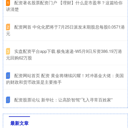
​配资著名股票配资门户 【理财】什么是市盈率？这篇给你
1
讲清楚
​配资网首 中化化肥将于7月25日派发末期股息每股0.0571港
2
元
​实盘配资平台app下载 极兔速递-W5月9日斥资386.19万港
3
元回购62万股
​配资网站首页 配资 黄金将继续闪耀！对冲基金大佬：美国
4
的财政和货币政策是主要推手
​配资股票论坛 新华社：让高阶智驾“飞入寻常百姓家”
5
最新文章