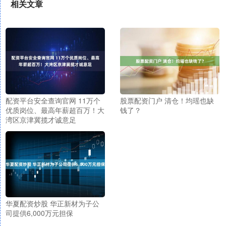
相关文章
配资平台安全查询官网 11万个
股票配资门户 清仓！均瑶也缺
优质岗位、最高年薪超百万！大
钱了？
湾区京津冀揽才诚意足
华夏配资炒股 华正新材为子公
司提供6,000万元担保