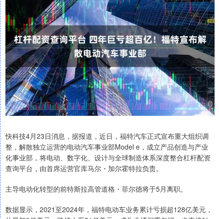
快科技4月23日消息，据报道，近日，福特汽车正式宣布重大组织调
整，解散独立运营的电动汽车事业部Model e，成立产品创造与产业
化事业部，将电动、数字化、设计与全球制造体系深度整合杠杆配资
查询平台，由首席运营官库马尔・加尔霍特拉负责。
主导电动化转型的前特斯拉高管道格・菲尔德将于5月离职。
数据显示，2021至2024年，福特电动车业务累计亏损超128亿美元，