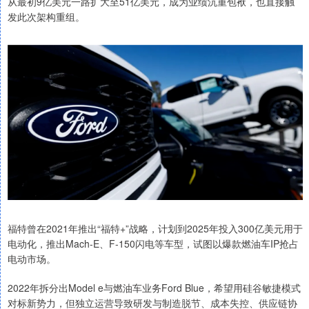
从最初9亿美元一路扩大至51亿美元，成为业绩沉重包袱，也直接触
发此次架构重组。
福特曾在2021年推出“福特+”战略，计划到2025年投入300亿美元用于
电动化，推出Mach‑E、F‑150闪电等车型，试图以爆款燃油车IP抢占
电动市场。
2022年拆分出Model e与燃油车业务Ford Blue，希望用硅谷敏捷模式
对标新势力，但独立运营导致研发与制造脱节、成本失控、供应链协