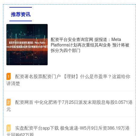
推荐资讯
配资平台安全查询官网 据报道：Meta
Platforms计划再次重组其AI业务 预计将被
拆分为四个部门
​配资著名股票配资门户 【理财】什么是市盈率？这篇给你
1
讲清楚
​配资网首 中化化肥将于7月25日派发末期股息每股0.0571港
2
元
​实盘配资平台app下载 极兔速递-W5月9日斥资386.19万港
3
元回购62万股