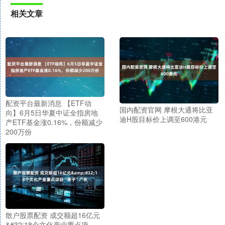
相关文章
配资平台最新消息 【ETF动
国内配资官网 摩根大通将比亚
向】6月5日华夏中证全指房地
迪H股目标价上调至600港元
产ETF基金涨0.16%，份额减少
200万份
散户股票配资 成交额超16亿元
&#32;18个文化产业重点项